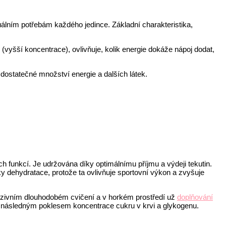
duálním potřebám každého jedince. Základní charakteristika,
 (vyšší koncentrace), ovlivňuje, kolik energie dokáže nápoj dodat,
 dostatečné množství energie a dalších látek.
ch funkcí. Je udržována díky optimálnímu příjmu a výdeji tekutin.
mky dehydratace, protože ta ovlivňuje sportovní výkon a zvyšuje
ntenzivním dlouhodobém cvičení a v horkém prostředí už
doplňování
 s následným poklesem koncentrace cukru v krvi a glykogenu.