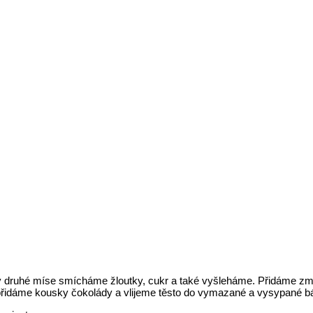
é v druhé míse smícháme žloutky, cukr a také vyšleháme. Přidáme 
 přidáme kousky čokolády a vlijeme těsto do vymazané a vysypané 