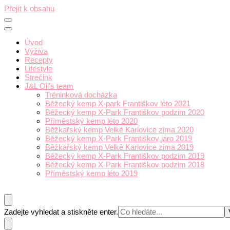
Přejít k obsahu
Úvod
Výživa
Recepty
Lifestyle
Strečink
J&L Oil’s team
Tréninková docházka
Běžecký kemp X-park Františkov léto 2021
Běžecký kemp X-Park Františkov podzim 2020
Příměstský kemp léto 2020
Běžkařský kemp Velké Karlovice zima 2020
Běžecký kemp X-Park Františkov jaro 2019
Běžkařský kemp Velké Karlovice zima 2019
Běžecký kemp X-Park Františkov podzim 2019
Běžecký kemp X-Park Františkov podzim 2018
Příměstský kemp léto 2019
Hledáte
Zadejte vyhledat a stiskněte enter.
něco
?