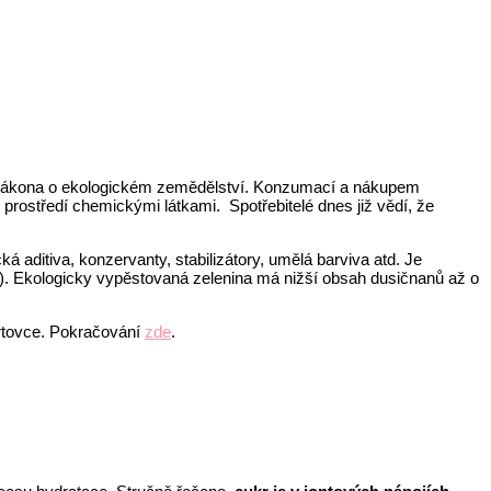
zákona o ekologickém zemědělství. Konzumací a nákupem
rostředí chemickými látkami. Spotřebitelé dnes již vědí, že
 aditiva, konzervanty, stabilizátory, umělá barviva atd. Je
k). Ekologicky vypěstovaná zelenina má nižší obsah dusičnanů až o
ortovce. Pokračování
zde
.