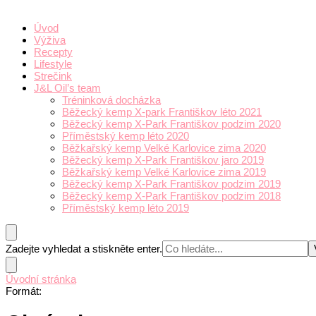
Úvod
Výživa
Recepty
Lifestyle
Strečink
J&L Oil’s team
Tréninková docházka
Běžecký kemp X-park Františkov léto 2021
Běžecký kemp X-Park Františkov podzim 2020
Příměstský kemp léto 2020
Běžkařský kemp Velké Karlovice zima 2020
Běžecký kemp X-Park Františkov jaro 2019
Běžkařský kemp Velké Karlovice zima 2019
Běžecký kemp X-Park Františkov podzim 2019
Běžecký kemp X-Park Františkov podzim 2018
Příměstský kemp léto 2019
Hledáte
Zadejte vyhledat a stiskněte enter.
něco
?
Úvodní stránka
Formát
: