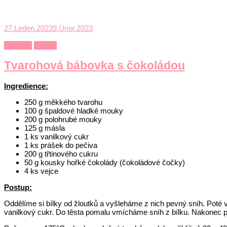
27.Leden.2023
9.Únor.2023
Recepty
Výživa
Tvarohová bábovka s čokoládou
Ingredience:
250 g měkkého tvarohu
100 g špaldové hladké mouky
200 g polohrubé mouky
125 g másla
1 ks vanilkový cukr
1 ks prášek do pečiva
200 g třtinového cukru
50 g kousky hořké čokolády (čokoládové čočky)
4 ks vejce
Postup:
Oddělíme si bílky od žloutků a vyšleháme z nich pevný sníh. Pot
vanilkový cukr. Do těsta pomalu vmícháme sníh z bílku. Nakonec