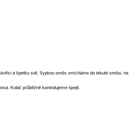
kořici a špetku soli. Sypkou směs vmícháme do tekuté směsi, na
nut. Koláč průběžně kontrolujeme špejlí.