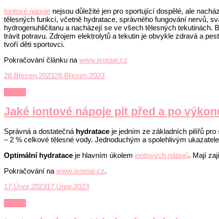
Iontové nápoje
nejsou důležité jen pro sportující dospělé, ale nac
tělesných funkcí, včetně hydratace, správného fungování nervů, svalů
hydrogenuhličitanu a nacházejí se ve všech tělesných tekutinách.
trávit potravu. Zdrojem elektrolytů a tekutin je obvykle zdravá a pe
tvoří děti sportovci.
Pokračování článku na
www.isostar.cz
28.Březen.2023
28.Březen.2023
Výživa
Jaké iontové nápoje pít před a po výko
Správná a dostatečná
hydratace
je jedním ze základních pilířů pro
– 2 % celkové tělesné vody. Jednoduchým a spolehlivým ukazatele
Optimální hydratace
je hlavním úkolem
iontových nápojů
. Mají za
Pokračování na
www.isostar.cz
.
17.Únor.2023
17.Únor.2023
Výživa