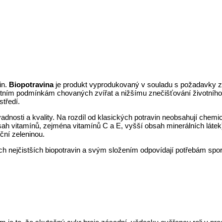
in.
Biopotravina
je produkt vyprodukovaný v souladu s požadavky 
otním podmínkám chovaných zvířat a nižšímu znečišťování životního p
středí.
nosti a kvality. Na rozdíl od klasických potravin neobsahují chemická
sah vitamínů, zejména vitamínů C a E, vyšší obsah minerálních láte
ční zeleninou.
 těch nejčistších biopotravin a svým složením odpovídají potřebám sp