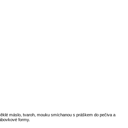
změklé máslo, tvaroh, mouku smíchanou s práškem do pečiva a
bábovkové formy.