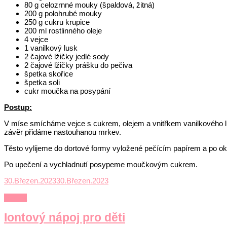
80 g celozrnné mouky (špaldová, žitná)
200 g polohrubé mouky
250 g cukru krupice
200 ml rostlinného oleje
4 vejce
1 vanilkový lusk
2 čajové lžičky jedlé sody
2 čajové lžičky prášku do pečiva
špetka skořice
špetka soli
cukr moučka na posypání
Postup:
V míse smícháme vejce s cukrem, olejem a vnitřkem vanilkového l
závěr přidáme nastouhanou mrkev.
Těsto vylijeme do dortové formy vyložené pečícím papírem a po ok
Po upečení a vychladnutí posypeme moučkovým cukrem.
30.Březen.2023
30.Březen.2023
Výživa
Iontový nápoj pro děti