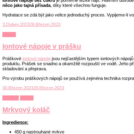
Iontové nápoje bez cukru
je poměrně těžké najít. Hlavním důvodem
něco jako tajná přísada
, díky které všechno funguje.
Hydratace se zdá být jako velice jednoduchý proces. Vypijeme-li 
3.Duben.2023
28.Březen.2023
Výživa
Iontové nápoje v prášku
Práškové
iontové nápoje
jsou nejčastějším typem iontových nápojů n
produktu. Prášek se snadno a okamžitě rozpouští ve vodě. Jeho pří
skladování a přeprava.
Pro výrobu práškových nápojů se používá zejména technika roz
30.Březen.2023
28.Březen.2023
Recepty
Výživa
Mrkvový koláč
Ingredience:
450 g nastrouhané mrkve