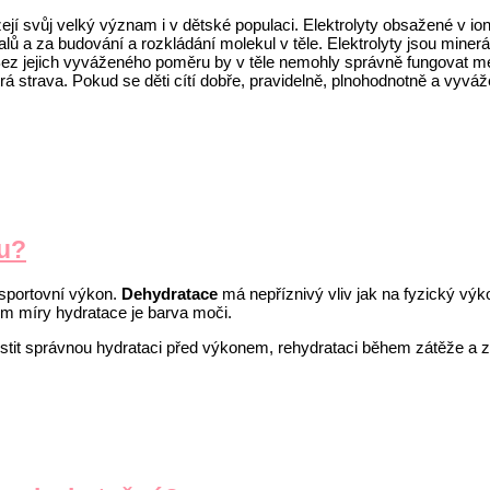
házejí svůj velký význam i v dětské populaci. Elektrolyty obsažené 
 a za budování a rozkládání molekul v těle. Elektrolyty jsou minerály
 Bez jejich vyváženého poměru by v těle nemohly správně fungovat m
strá strava. Pokud se děti cítí dobře, pravidelně, plnohodnotně a vyvá
nu?
 sportovní výkon.
Dehydratace
má nepříznivý vliv jak na fyzický výko
m míry hydratace je barva moči.
jistit správnou hydrataci před výkonem, rehydrataci během zátěže a