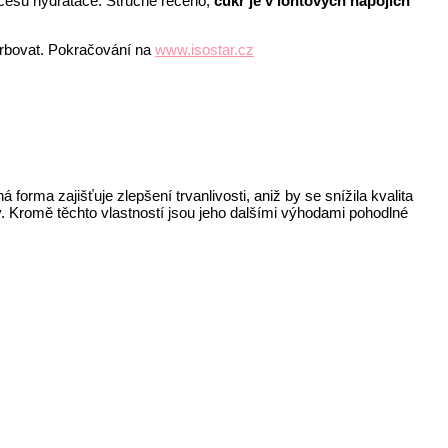
ocesu hydratace. Stručně řečeno,
cukr je v iontových nápojích
orbovat. Pokračování na
www.isostar.cz
orma zajišťuje zlepšení trvanlivosti, aniž by se snížila kvalita
v. Kromě těchto vlastností jsou jeho dalšími výhodami pohodlné