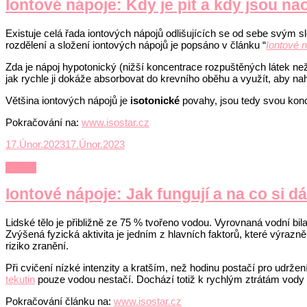
Iontové nápoje: Kdy je pít a kdy jsou n
Existuje celá řada iontových nápojů odlišujících se od sebe svým sl
rozdělení a složení iontových nápojů je popsáno v článku “
Iontové
n
Zda je nápoj hypotonický (nižší koncentrace rozpuštěných látek než
jak rychle ji dokáže absorbovat do krevního oběhu a využít, aby na
Většina iontových nápojů je
isotonické
povahy, jsou tedy svou konce
Pokračování na:
www.isostar.cz
17.Únor.2023
17.Únor.2023
Výživa
Iontové nápoje: Jak fungují a na co si dá
Lidské tělo je přibližně ze 75 % tvořeno vodou. Vyrovnaná vodní bil
Zvýšená fyzická aktivita je jedním z hlavních faktorů, které výrazně
riziko zranění.
Při cvičení nízké intenzity a kratším, než hodinu postačí pro udrž
tekutin
pouze vodou nestačí. Dochází totiž k rychlým ztrátám vody 
Pokračování článku na:
www.isostar.cz