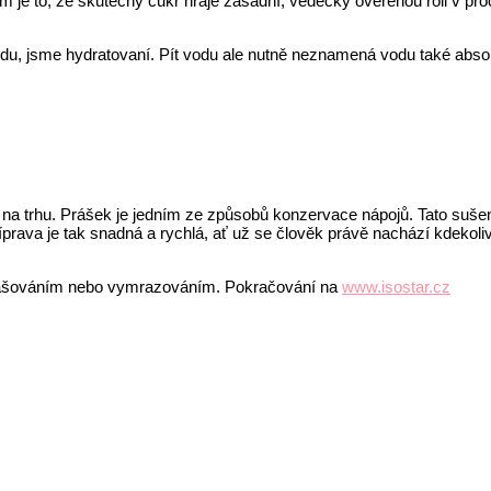
 je to, že skutečný cukr hraje zásadní, vědecky ověřenou roli v pr
vodu, jsme hydratovaní. Pít vodu ale nutně neznamená vodu také abs
a trhu. Prášek je jedním ze způsobů konzervace nápojů. Tato sušená f
prava je tak snadná a rychlá, ať už se člověk právě nachází kdekoli
prašováním nebo vymrazováním. Pokračování na
www.isostar.cz