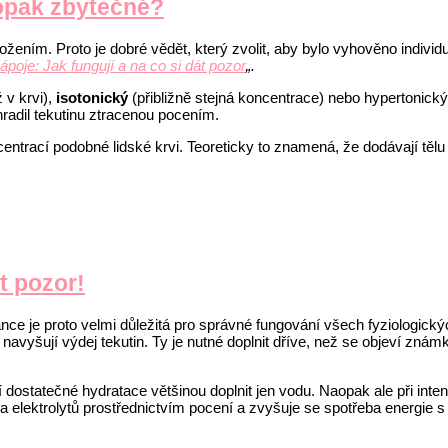
aopak zbytečné?
ožením. Proto je dobré vědět, který zvolit, aby bylo vyhověno indivi
ápoje: Jak fungují a na co si dát pozor
„.
 v krvi),
isotonický
(přibližně stejná koncentrace) nebo hypertonický
hradil tekutinu ztracenou pocením.
ntrací podobné lidské krvi. Teoreticky to znamená, že dodávají tělu
t pozor!
ance je proto velmi důležitá pro správné fungování všech fyziologický
 navyšují výdej tekutin. Ty je nutné doplnit dříve, než se objeví zná
ení dostatečné hydratace většinou doplnit jen vodu. Naopak ale při i
a elektrolytů prostřednictvím pocení a zvyšuje se spotřeba energie