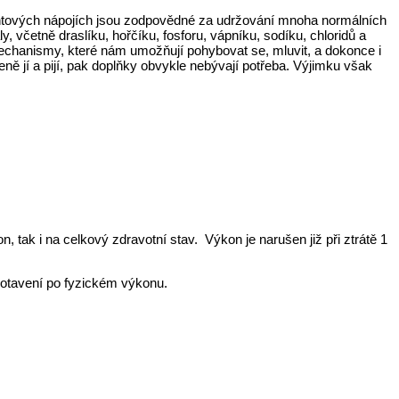
v iontových nápojích jsou zodpovědné za udržování mnoha normálních
, včetně draslíku, hořčíku, fosforu, vápníku, sodíku, chloridů a
echanismy, které nám umožňují pohybovat se, mluvit, a dokonce i
ženě jí a pijí, pak doplňky obvykle nebývají potřeba. Výjimku však
n, tak i na celkový zdravotní stav. Výkon je narušen již při ztrátě 1
 zotavení po fyzickém výkonu.