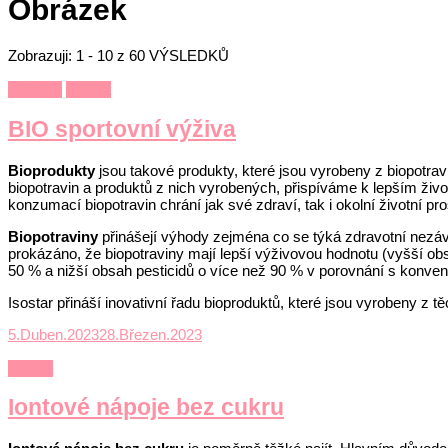
Obrázek
Zobrazuji: 1 - 10 z 60 VÝSLEDKŮ
Lifestyle
Výživa
BIO sportovní výživa
Bioprodukty
jsou takové produkty, které jsou vyrobeny z biopotrav
biopotravin a produktů z nich vyrobených, přispíváme k lepším živ
konzumací biopotravin chrání jak své zdraví, tak i okolní životní pro
Biopotraviny
přinášejí výhody zejména co se týká zdravotní nezávad
prokázáno, že biopotraviny mají lepší výživovou hodnotu (vyšší ob
50 % a nižší obsah pesticidů o více než 90 % v porovnání s konven
Isostar přináší inovativní řadu bioproduktů, které jsou vyrobeny z
5.Duben.2023
28.Březen.2023
Výživa
Iontové nápoje bez cukru