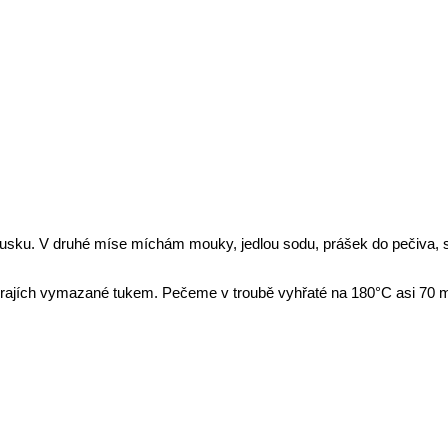
usku. V druhé míse míchám mouky, jedlou sodu, prášek do pečiva, s
rajích vymazané tukem. Pečeme v troubě vyhřaté na 180°C asi 70 mi