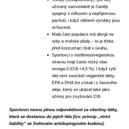
užívaný samostatně je častěji
spojený s refluxem a nepříjemnou
pachutí, i když některé výrobky jsou
ochucené.
Malá část populace má alergii na
ryby a mořské plody – to je třeba
před konzumací brát v úvahu.
Sportovci s rostlinnou/veganskou
stravou mají často nízký stav
omega-3 (O3I <4,5 %). I když rybí
olej není součástí veganské diety,
EPA a DHA lze získat i z řasového
oleje, který se ukázal také jako
účinný pro zvyšování O3I.
Sportovci nesou plnou odpovědnost za všechny látky,
které se dostanou do jejich těla (tzv. princip „strict
liability“ ve Světovém antidopingovém kodexu).