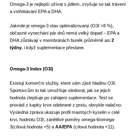
Omega-3 je nejlepší užívat s jídlem, zvyšuje se tak trávení
a vstřebávání EPA a DHA.
Jakmile je omega-3 stav optimalizovaný (O3I >8 %),
občasné vynechání pár dnů nemá velký dopad – EPA a
DHA zůstávají v membránách buněk průměrně asi
2
týdny
, i když suplementace přestane.
Omega-3 Index (O3I)
Existují komerční služby, které vám zjistí hladinu O3I.
Sportovcům to tak umožňuje sledovat, jak se jejich
hodnota zlepšuje po zahájení suplementace. Test se
provádí z kapky krve odebrané z prstu, obvykle nalačno.
Výsledná zpráva ukazuje profil mastných kyselin v celé
krvi, hodnotu O3I, zánětlivé poměry omega-6/omega-
3(cílová hodnota <5) a
AA/EPA
(cílová hodnota <11).