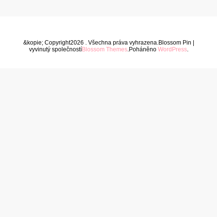
&kopie; Copyright2026
. Všechna práva vyhrazena.
Blossom Pin |
vyvinutý společností
Blossom Themes
.Poháněno
WordPress
.