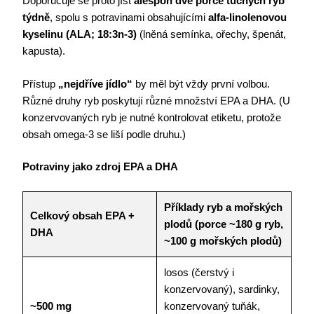
Doporučuje se proto jíst
alespoň dvě porce tučných ryb
týdně
, spolu s potravinami obsahujícími
alfa-linolenovou
kyselinu (ALA; 18:3n-3)
(lněná semínka, ořechy, špenát,
kapusta).
Přístup
„nejdříve jídlo“
by měl být vždy první volbou.
Různé druhy ryb poskytují různé množství EPA a DHA. (U
konzervovaných ryb je nutné kontrolovat etiketu, protože
obsah omega-3 se liší podle druhu.)
Potraviny jako zdroj EPA a DHA
Příklady ryb a mořských
Celkový obsah EPA +
plodů (porce ~180 g ryb,
DHA
~100 g mořských plodů)
losos (čerstvý i
konzervovaný), sardinky,
~500 mg
konzervovaný tuňák,