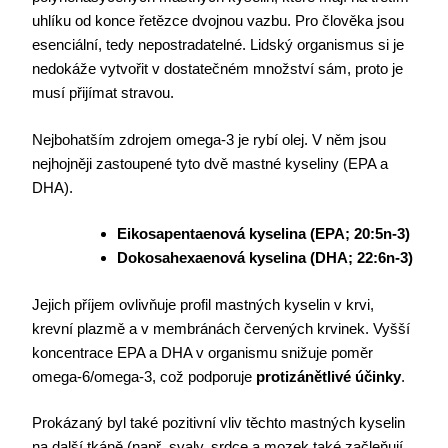
uhlíku od konce řetězce dvojnou vazbu. Pro člověka jsou
esenciální, tedy nepostradatelné. Lidský organismus si je
nedokáže vytvořit v dostatečném množství sám, proto je
musí přijímat stravou.
Nejbohatším zdrojem omega-3 je rybí olej. V něm jsou
nejhojněji zastoupené tyto dvě mastné kyseliny (EPA a
DHA).
Eikosapentaenová kyselina (EPA; 20:5n-3)
Dokosahexaenová kyselina (DHA; 22:6n-3)
Jejich příjem ovlivňuje profil mastných kyselin v krvi,
krevní plazmě a v membránách červených krvinek. Vyšší
koncentrace EPA a DHA v organismu snižuje poměr
omega-6/omega-3, což podporuje
protizánětlivé účinky
.
Prokázaný byl také pozitivní vliv těchto mastných kyselin
na další tkáně (např. svaly, srdce a mozek také začleňují