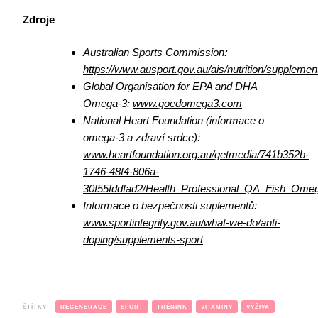
Zdroje
Australian Sports Commission
:
https://www.ausport.gov.au/ais/nutrition/suppleme
Global Organisation for EPA and DHA
Omega-3:
www.goedomega3.com
National Heart Foundation
(informace o
omega-3 a zdraví srdce):
www.heartfoundation.org.au/getmedia/741b352b-
1746-48f4-806a-
30f55fddfad2/Health_Professional_QA_Fish_Omeg
Informace o bezpečnosti suplementů:
www.sportintegrity.gov.au/what-we-do/anti-
doping/supplements-sport
ŠTÍTKY
REGENERACE
SPORT
TRÉNINK
VITAMINY
VÝŽIVA