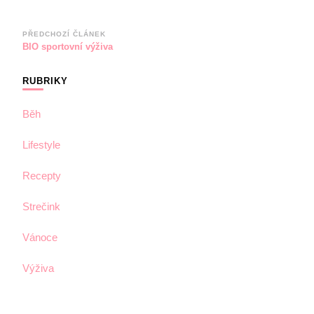
Navigace
PŘEDCHOZÍ ČLÁNEK
BIO sportovní výživa
příspěvku
RUBRIKY
Běh
Lifestyle
Recepty
Strečink
Vánoce
Výživa