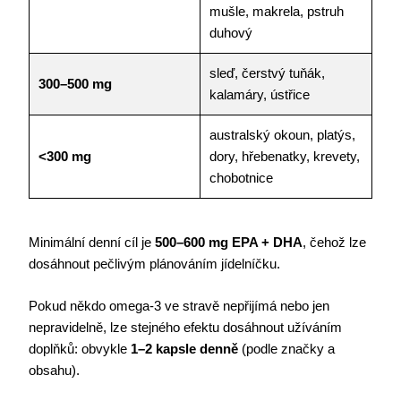
mušle, makrela, pstruh
duhový
sleď, čerstvý tuňák,
300–500 mg
kalamáry, ústřice
australský okoun, platýs,
<300 mg
dory, hřebenatky, krevety,
chobotnice
Minimální denní cíl je
500–600 mg EPA + DHA
, čehož lze
dosáhnout pečlivým plánováním jídelníčku.
Pokud někdo omega-3 ve stravě nepřijímá nebo jen
nepravidelně, lze stejného efektu dosáhnout užíváním
doplňků: obvykle
1–2 kapsle denně
(podle značky a
obsahu).