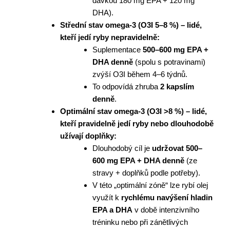
dávkou 180 mg EPA + 120 mg
DHA).
Střední stav omega-3 (O3I 5–8 %) – lidé,
kteří jedí ryby nepravidelně:
Suplementace
500–600 mg EPA +
DHA denně
(spolu s potravinami)
zvýší O3I během 4–6 týdnů.
To odpovídá zhruba
2 kapslím
denně
.
Optimální stav omega-3 (O3I >8 %) – lidé,
kteří pravidelně jedí ryby nebo dlouhodobě
užívají doplňky:
Dlouhodobý cíl je
udržovat 500–
600 mg EPA + DHA denně
(ze
stravy + doplňků podle potřeby).
V této „optimální zóně“ lze rybí olej
využít k
rychlému navýšení hladin
EPA a DHA
v době intenzivního
tréninku nebo při zánětlivých