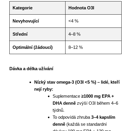
Kategorie
Hodnota O3I
Nevyhovující
<4 %
Střední
4–8 %
Optimální (žádoucí)
8–12 %
Dávka a délka užívání
Nízký stav omega-3 (O3I <5 %) – lidé, kteří
nejí ryby:
Suplementace
≥1000 mg EPA +
DHA denně
zvýší O3I během 4–6
týdnů.
To odpovídá zhruba
3–4 kapslím
denně
(každá se standardní