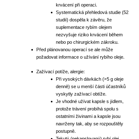
krvácení při operaci.
Systematická přehledová studie (52
studií) dospěla k závěru, že
suplementace rybím olejem
nezvyšuje riziko krvácení během
nebo po chirurgickém zákroku.
Před plánovanou operací se ale může
požadovat informace o užívání rybího oleje.
Zažívací potíže, alergie:
Při vysokých dávkách (>5 g oleje
denně) se u menší části účastníků
vyskytly zažívací obtíže.
Je vhodné užívat kapsle s
jídlem,
protože trávení probíhá spolu s
ostatními živinami a kapsle jsou
navrženy tak, aby se rozpouštěly
postupně.
Tekutý (nekapslovaný) rybí olej