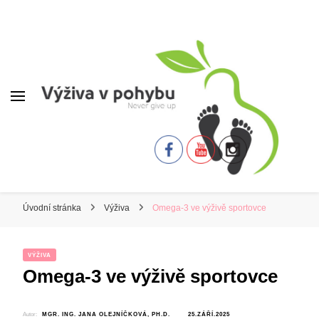
Úvodní stránka
Výživa
Omega-3 ve výživě sportovce
VÝŽIVA
Omega-3 ve výživě sportovce
Autor:
MGR. ING. JANA OLEJNÍČKOVÁ, PH.D.
25.ZÁŘÍ.2025