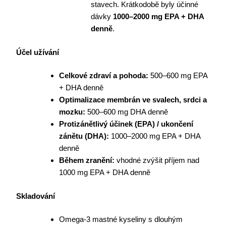
stavech. Krátkodobě byly účinné
dávky
1000–2000 mg EPA + DHA
denně
.
Účel užívání
Celkové zdraví a pohoda:
500–600 mg EPA
+ DHA denně
Optimalizace membrán ve svalech, srdci a
mozku:
500–600 mg DHA denně
Protizánětlivý účinek (EPA) / ukončení
zánětu (DHA):
1000–2000 mg EPA + DHA
denně
Během zranění:
vhodné zvýšit příjem nad
1000 mg EPA + DHA denně
Skladování
Omega-3 mastné kyseliny s dlouhým