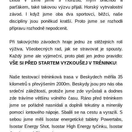
parťákem, také takovou výzvu přijali. Horský vytrvalostní
závod. I když jsme oba dva sportovci, běžci, naše
disciplíny jsou poněkud kratší. Proto jsme se rozhodli
přípravu rozhodně nepodcenit.
Při takovýchto závodech hraje jednu ze stěžejních rolí
výživa. Všeobecných rad, jak se stravovat je spousty.
Každý jsme ale výjimeční, proto platí jen jedno pravidlo:
VŠE SI PŘED STARTEM VYZKOUŠEJ V TRÉNINKU
!
Naše testovací tréninková trasa v Beskydech měřila 35
kilometrů s převýšením 2000m. Beskydy jsou pro nás oba
srdeční záležitostí, protože jsme zde vyrůstali a dodnes
zde trávíme většinu volného času. Ráno před tréninkem
jsme se pořádně nasnídali a doplnili tekutiny a minerály
pomocí iontového nápoje. Sbalili se na cestu a vyrazili. S
sebou jsme měli Isostar energetické tablety Powertabs,
Isostar Energy Shot, Isostar High Energy tyčinku, Isostar