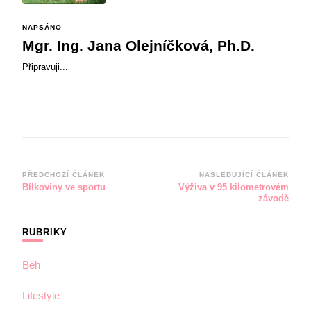
NAPSÁNO
Mgr. Ing. Jana Olejníčková, Ph.D.
Připravuji...
Navigace
PŘEDCHOZÍ ČLÁNEK
NASLEDUJÍCÍ ČLÁNEK
Bílkoviny ve sportu
Výživa v 95 kilometrovém
příspěvku
závodě
RUBRIKY
Běh
Lifestyle