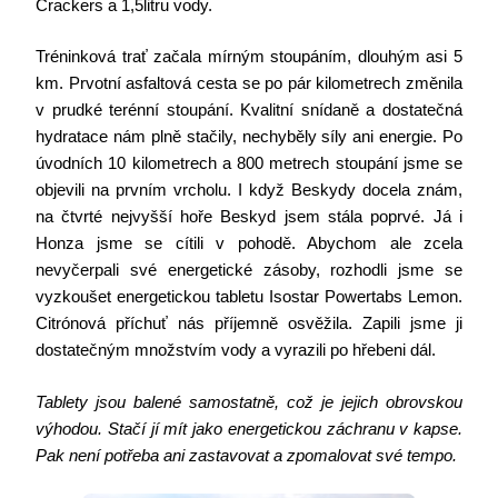
Crackers a 1,5litru vody.
Tréninková trať začala mírným stoupáním, dlouhým asi 5
km. Prvotní asfaltová cesta se po pár kilometrech změnila
v prudké terénní stoupání. Kvalitní snídaně a dostatečná
hydratace nám plně stačily, nechyběly síly ani energie. Po
úvodních 10 kilometrech a 800 metrech stoupání jsme se
objevili na prvním vrcholu. I když Beskydy docela znám,
na čtvrté nejvyšší hoře Beskyd jsem stála poprvé. Já i
Honza jsme se cítili v pohodě. Abychom ale zcela
nevyčerpali své energetické zásoby, rozhodli jsme se
vyzkoušet energetickou tabletu Isostar Powertabs Lemon.
Citrónová příchuť nás příjemně osvěžila. Zapili jsme ji
dostatečným množstvím vody a vyrazili po hřebeni dál.
Tablety jsou balené samostatně, což je jejich obrovskou
výhodou. Stačí jí mít jako energetickou záchranu v kapse.
Pak není potřeba ani zastavovat a zpomalovat své tempo.