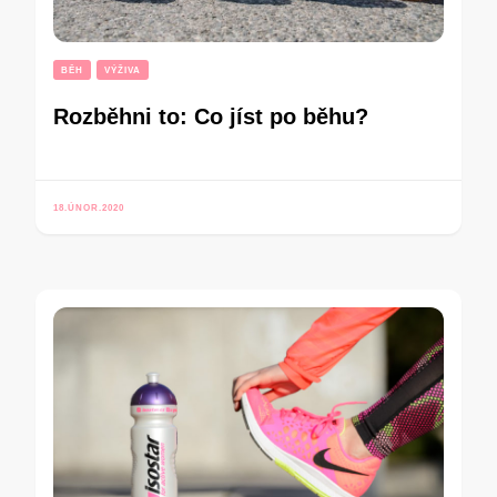
BĚH
VÝŽIVA
Rozběhni to: Co jíst po běhu?
18.ÚNOR.2020