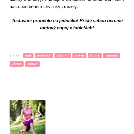
nás obou během chvilinky zmizely.
Testování proběhlo na jedničku! Příště sebou bereme
iontový nápoj v tabletách!
ŠTÍTKY
BĚH
DOPLŇKY
ISOSTAR
POHYB
SPORT
TRÉNINK
VÝŽIVA
ZDRAVÍ