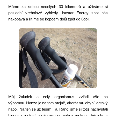
Máme za sebou necelých 30 kilometrů a užíváme si
poslední vrcholové výhledy. Isostar Energy shot nás
nakopává a řítíme se kopcem dolů zpět do údolí.
Můj žaludek a celý organismus zvládl vše na
výbornou. Honza je na tom stejně, akorát mu chybí iontový
nápoj. Na ten se už těším i já. Ráno jsme si totiž nachystali
bidony s iontovým nápojem do auta a na konci tréninku v