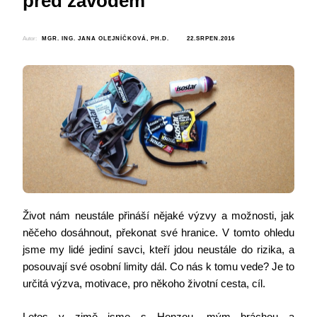
před závodem
Autor:
MGR. ING. JANA OLEJNÍČKOVÁ, PH.D.
22.SRPEN.2016
Život nám neustále přináší nějaké výzvy a možnosti, jak
něčeho dosáhnout, překonat své hranice. V tomto ohledu
jsme my lidé jediní savci, kteří jdou neustále do rizika, a
posouvají své osobní limity dál. Co nás k tomu vede? Je to
určitá výzva, motivace, pro někoho životní cesta, cíl.
Letos v zimě jsme s Honzou, mým bráchou a