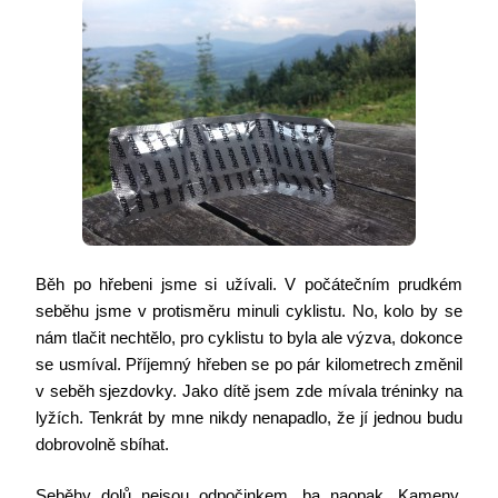
Běh po hřebeni jsme si užívali. V počátečním prudkém
seběhu jsme v protisměru minuli cyklistu. No, kolo by se
nám tlačit nechtělo, pro cyklistu to byla ale výzva, dokonce
se usmíval. Příjemný hřeben se po pár kilometrech změnil
v seběh sjezdovky. Jako dítě jsem zde mívala tréninky na
lyžích. Tenkrát by mne nikdy nenapadlo, že jí jednou budu
dobrovolně sbíhat.
Seběhy dolů nejsou odpočinkem, ba naopak. Kameny,