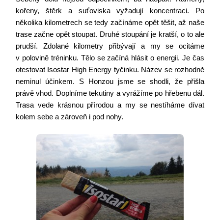
kořeny, štěrk a suťoviska vyžadují koncentraci. Po
několika kilometrech se tedy začínáme opět těšit, až naše
trase začne opět stoupat. Druhé stoupání je kratší, o to ale
prudší. Zdolané kilometry přibývají a my se ocitáme
v polovině tréninku. Tělo se začíná hlásit o energii. Je čas
otestovat Isostar High Energy tyčinku. Název se rozhodně
neminul účinkem. S Honzou jsme se shodli, že přišla
právě vhod. Doplníme tekutiny a vyrážíme po hřebenu dál.
Trasa vede krásnou přírodou a my se nestíháme dívat
kolem sebe a zároveň i pod nohy.